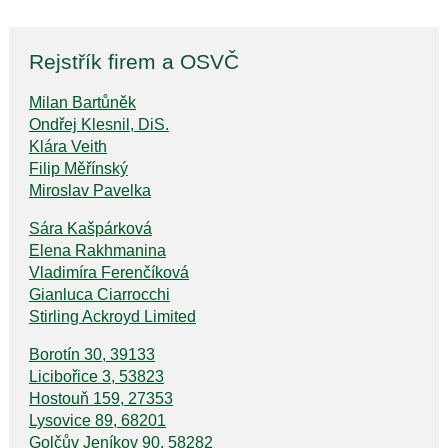
Rejstřík firem a OSVČ
Milan Bartůněk
Ondřej Klesnil, DiS.
Klára Veith
Filip Měřínský
Miroslav Pavelka
Sára Kašpárková
Elena Rakhmanina
Vladimíra Ferenčíková
Gianluca Ciarrocchi
Stirling Ackroyd Limited
Borotín 30, 39133
Licibořice 3, 53823
Hostouň 159, 27353
Lysovice 89, 68201
Golčův Jeníkov 90, 58282