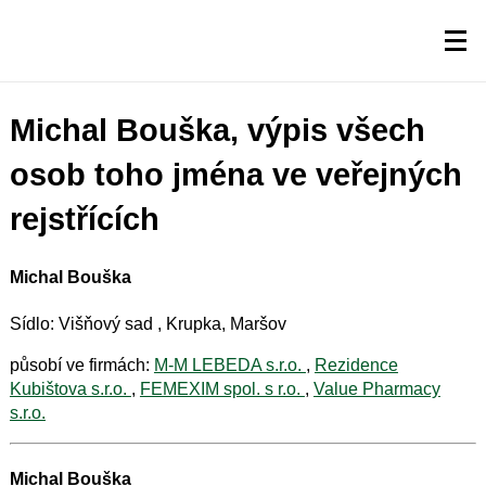
Michal Bouška, výpis všech
osob toho jména ve veřejných
rejstřících
Michal Bouška
Sídlo: Višňový sad , Krupka, Maršov
působí ve firmách:
M-M LEBEDA s.r.o.
,
Rezidence
Kubištova s.r.o.
,
FEMEXIM spol. s r.o.
,
Value Pharmacy
s.r.o.
Michal Bouška