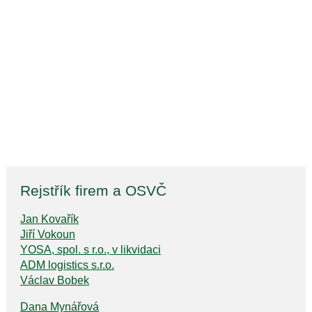
Rejstřík firem a OSVČ
Jan Kovařík
Jiří Vokoun
YOSA, spol. s r.o., v likvidaci
ADM logistics s.r.o.
Václav Bobek
Dana Mynářová