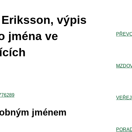
Eriksson, výpis
o jména ve
PŘEVO
ících
MZDOV
3776289
VEŘEJ
dobným jménem
PORA