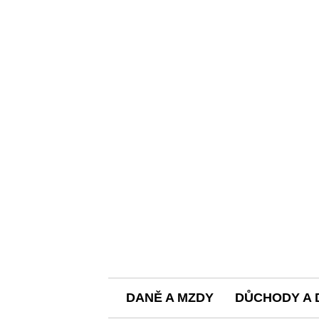
DANĚ A MZDY
DŮCHODY A 