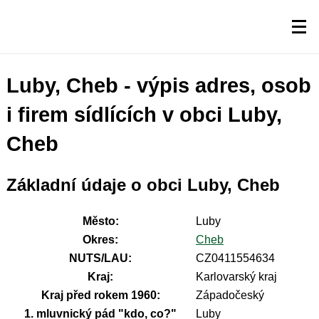
Luby, Cheb - výpis adres, osob
i firem sídlících v obci Luby,
Cheb
Základní údaje o obci Luby, Cheb
Město:
Luby
Okres:
Cheb
NUTS/LAU:
CZ0411554634
Kraj:
Karlovarský kraj
Kraj před rokem 1960:
Západočeský
1. mluvnický pád "kdo, co?"
Luby