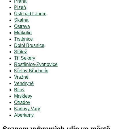
Praha
Plzeň
Ústí nad Labem
Skalná
Ostrava
Mrákotín
Trstěnice
Dolní Brusnice
Střítež
Tři Sekery
Rostěnice-Zvonovice
Křelov-Břuchotín
Vražné
Vendryně
Bítov
Mrsklesy
Otradov
Karlovy Vary
Abertamy
Seznam vybraných ulic ve městě