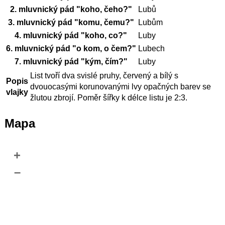
2. mluvnický pád "koho, čeho?"
Lubů
3. mluvnický pád "komu, čemu?"
Lubům
4. mluvnický pád "koho, co?"
Luby
6. mluvnický pád "o kom, o čem?"
Lubech
7. mluvnický pád "kým, čím?"
Luby
List tvoří dva svislé pruhy, červený a bílý s
Popis
dvouocasými korunovanými lvy opačných barev se
vlajky
žlutou zbrojí. Poměr šířky k délce listu je 2:3.
Mapa
+
–