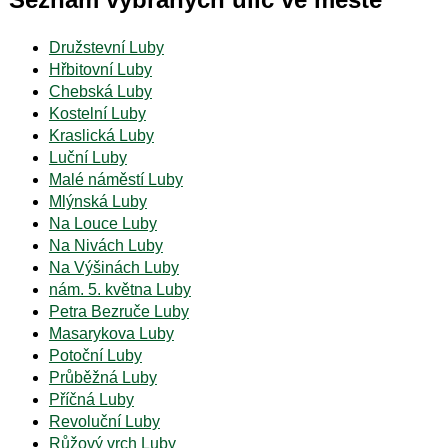
Družstevní Luby
Hřbitovní Luby
Chebská Luby
Kostelní Luby
Kraslická Luby
Luční Luby
Malé náměstí Luby
Mlýnská Luby
Na Louce Luby
Na Nivách Luby
Na Výšinách Luby
nám. 5. května Luby
Petra Bezruče Luby
Masarykova Luby
Potoční Luby
Průběžná Luby
Příčná Luby
Revoluční Luby
Růžový vrch Luby