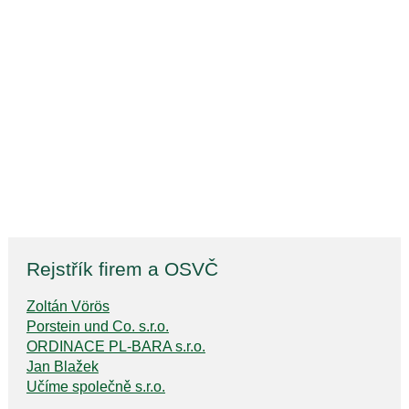
Rejstřík firem a OSVČ
Zoltán Vörös
Porstein und Co. s.r.o.
ORDINACE PL-BARA s.r.o.
Jan Blažek
Učíme společně s.r.o.