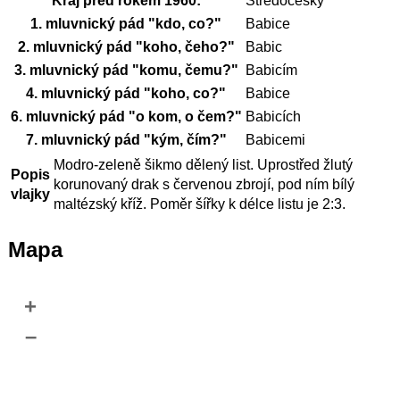
Kraj před rokem 1960:
Středočeský
1. mluvnický pád "kdo, co?"
Babice
2. mluvnický pád "koho, čeho?"
Babic
3. mluvnický pád "komu, čemu?"
Babicím
4. mluvnický pád "koho, co?"
Babice
6. mluvnický pád "o kom, o čem?"
Babicích
7. mluvnický pád "kým, čím?"
Babicemi
Modro-zeleně šikmo dělený list. Uprostřed žlutý
Popis
korunovaný drak s červenou zbrojí, pod ním bílý
vlajky
maltézský kříž. Poměr šířky k délce listu je 2:3.
Mapa
+
–