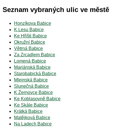
Seznam vybraných ulic ve městě
Honzíkova Babice
K Lesu Babice
Ke Hřišti Babice
Okružní Babice
Větrná Babice
Za Zrcadlem Babice
Lomená Babice
Mariánská Babice
Starobabická Babice
Mlejnská Babice
Slunečná Babice
K Žernovce Babice
Ke Koblasovně Babice
Ke Skále Babice
Krátká Babice
Matějková Babice
Na Ladech Babice