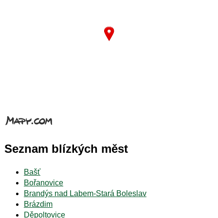
Seznam blízkých měst
Bašť
Bořanovice
Brandýs nad Labem-Stará Boleslav
Brázdim
Děpoltovice