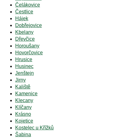
Čelákovice
Čestlice
Hájek
Dobřejovice
Kbelany
Dřevčice
Horoušany
Hovorčovice
Hrusice
Husinec
Jenštejn
Jirny
Kaliště
Kamenice
Klecany
Klíčany
Krásno
Kojetice
Kostelec u Křížků
Šabina