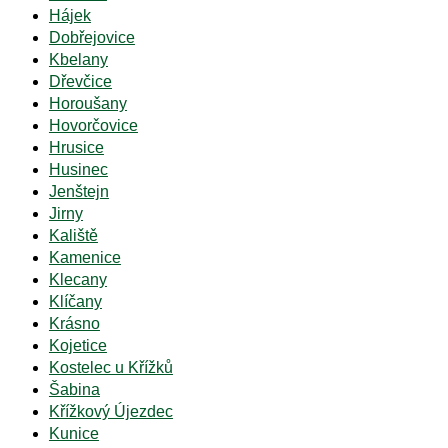
Hájek
Dobřejovice
Kbelany
Dřevčice
Horoušany
Hovorčovice
Hrusice
Husinec
Jenštejn
Jirny
Kaliště
Kamenice
Klecany
Klíčany
Krásno
Kojetice
Kostelec u Křížků
Šabina
Křížkový Újezdec
Kunice