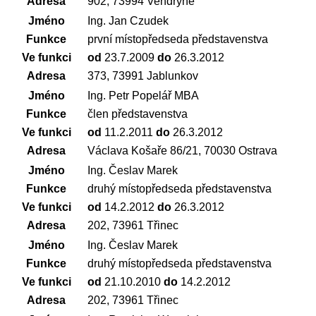
Adresa
902, 73994 Vendryně
Jméno
Ing. Jan Czudek
Funkce
první místopředseda představenstva
Ve funkci
od
23.7.2009
do
26.3.2012
Adresa
373, 73991 Jablunkov
Jméno
Ing. Petr Popelář MBA
Funkce
člen představenstva
Ve funkci
od
11.2.2011
do
26.3.2012
Adresa
Václava Košaře 86/21, 70030 Ostrava
Jméno
Ing. Česlav Marek
Funkce
druhý místopředseda představenstva
Ve funkci
od
14.2.2012
do
26.3.2012
Adresa
202, 73961 Třinec
Jméno
Ing. Česlav Marek
Funkce
druhý místopředseda představenstva
Ve funkci
od
21.10.2010
do
14.2.2012
Adresa
202, 73961 Třinec