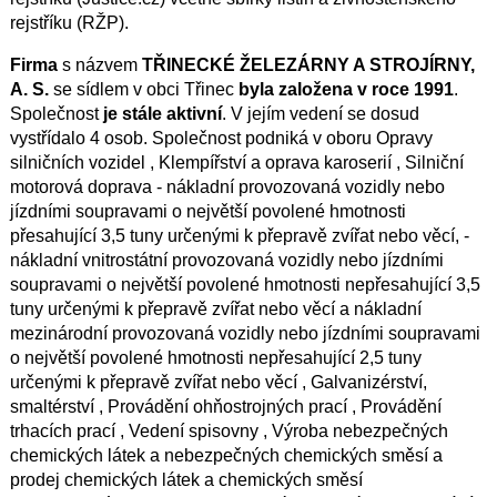
rejstříku (RŽP).
Firma
s názvem
TŘINECKÉ ŽELEZÁRNY A STROJÍRNY,
A. S.
se sídlem v obci Třinec
byla založena v roce 1991
.
Společnost
je stále aktivní
. V jejím vedení se dosud
vystřídalo 4 osob. Společnost podniká v oboru Opravy
silničních vozidel , Klempířství a oprava karoserií , Silniční
motorová doprava - nákladní provozovaná vozidly nebo
jízdními soupravami o největší povolené hmotnosti
přesahující 3,5 tuny určenými k přepravě zvířat nebo věcí, -
nákladní vnitrostátní provozovaná vozidly nebo jízdními
soupravami o největší povolené hmotnosti nepřesahující 3,5
tuny určenými k přepravě zvířat nebo věcí a nákladní
mezinárodní provozovaná vozidly nebo jízdními soupravami
o největší povolené hmotnosti nepřesahující 2,5 tuny
určenými k přepravě zvířat nebo věcí , Galvanizérství,
smaltérství , Provádění ohňostrojných prací , Provádění
trhacích prací , Vedení spisovny , Výroba nebezpečných
chemických látek a nebezpečných chemických směsí a
prodej chemických látek a chemických směsí