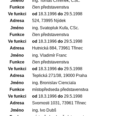
Jméno
ing. Tomáš Chrenek, CSc.
Funkce
člen představenstva
Ve funkci
od
18.3.1996
do
29.5.1998
Adresa
524, 73995 Nýdek
Jméno
ing. Svatopluk Kufa, CSc.
Funkce
člen představenstva
Ve funkci
od
18.3.1996
do
29.5.1998
Adresa
Hutnická 884, 73961 Třinec
Jméno
ing. Vladimír Franc
Funkce
člen představenstva
Ve funkci
od
18.3.1996
do
29.5.1998
Adresa
Teplická 271/38, 19000 Praha
Jméno
ing. Bronislav Cienciala
Funkce
místopředseda představenstva
Ve funkci
od
18.3.1996
do
29.5.1998
Adresa
Svornosti 1031, 73961 Třinec
Jméno
ing. Ivo Dubš