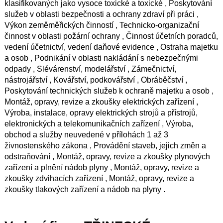
klasifikovaných jako vysoce toxické a toxické , Poskytování
služeb v oblasti bezpečnosti a ochrany zdraví při práci ,
Výkon zeměměřických činností , Technicko-organizační
činnost v oblasti požární ochrany , Činnost účetních poradců,
vedení účetnictví, vedení daňové evidence , Ostraha majetku
a osob , Podnikání v oblasti nakládání s nebezpečnými
odpady , Slévárenství, modelářství , Zámečnictví,
nástrojářství , Kovářství, podkovářství , Obráběčství ,
Poskytování technických služeb k ochraně majetku a osob ,
Montáž, opravy, revize a zkoušky elektrických zařízení ,
Výroba, instalace, opravy elektrických strojů a přístrojů,
elektronických a telekomunikačních zařízení , Výroba,
obchod a služby neuvedené v přílohách 1 až 3
živnostenského zákona , Provádění staveb, jejich změn a
odstraňování , Montáž, opravy, revize a zkoušky plynových
zařízení a plnění nádob plyny , Montáž, opravy, revize a
zkoušky zdvihacích zařízení , Montáž, opravy, revize a
zkoušky tlakových zařízení a nádob na plyny .