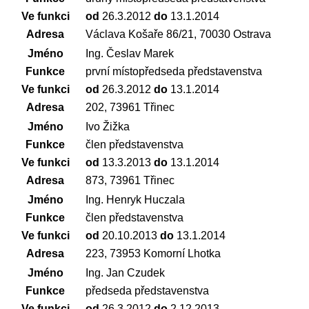
Ve funkci
od
26.3.2012
do
13.1.2014
Adresa
Václava Košaře 86/21, 70030 Ostrava
Jméno
Ing. Česlav Marek
Funkce
první místopředseda představenstva
Ve funkci
od
26.3.2012
do
13.1.2014
Adresa
202, 73961 Třinec
Jméno
Ivo Žižka
Funkce
člen představenstva
Ve funkci
od
13.3.2013
do
13.1.2014
Adresa
873, 73961 Třinec
Jméno
Ing. Henryk Huczala
Funkce
člen představenstva
Ve funkci
od
20.10.2013
do
13.1.2014
Adresa
223, 73953 Komorní Lhotka
Jméno
Ing. Jan Czudek
Funkce
předseda představenstva
Ve funkci
od
26.3.2012
do
2.12.2013