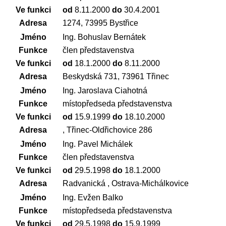
Ve funkci
od
8.11.2000
do
30.4.2001
Adresa
1274, 73995 Bystřice
Jméno
Ing. Bohuslav Bernátek
Funkce
člen představenstva
Ve funkci
od
18.1.2000
do
8.11.2000
Adresa
Beskydská 731, 73961 Třinec
Jméno
Ing. Jaroslava Ciahotná
Funkce
místopředseda představenstva
Ve funkci
od
15.9.1999
do
18.10.2000
Adresa
, Třinec-Oldřichovice 286
Jméno
Ing. Pavel Michálek
Funkce
člen představenstva
Ve funkci
od
29.5.1998
do
18.1.2000
Adresa
Radvanická , Ostrava-Michálkovice
Jméno
Ing. Evžen Balko
Funkce
místopředseda představenstva
Ve funkci
od
29.5.1998
do
15.9.1999