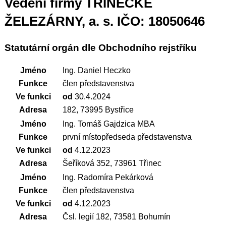
Vedení firmy TŘINECKÉ
ŽELEZÁRNY, a. s. IČO: 18050646
Statutární orgán dle Obchodního rejstříku
Jméno
Ing. Daniel Heczko
Funkce
člen představenstva
Ve funkci
od
30.4.2024
Adresa
182, 73995 Bystřice
Jméno
Ing. Tomáš Gajdzica MBA
Funkce
první místopředseda představenstva
Ve funkci
od
4.12.2023
Adresa
Šeříková 352, 73961 Třinec
Jméno
Ing. Radomíra Pekárková
Funkce
člen představenstva
Ve funkci
od
4.12.2023
Adresa
Čsl. legií 182, 73581 Bohumín