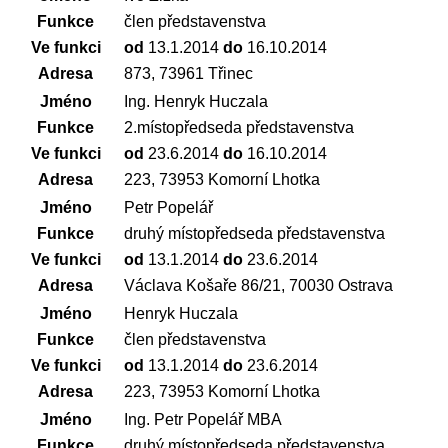
Funkce
člen představenstva
Ve funkci
od
13.1.2014
do
16.10.2014
Adresa
873, 73961 Třinec
Jméno
Ing. Henryk Huczala
Funkce
2.místopředseda představenstva
Ve funkci
od
23.6.2014
do
16.10.2014
Adresa
223, 73953 Komorní Lhotka
Jméno
Petr Popelář
Funkce
druhý místopředseda představenstva
Ve funkci
od
13.1.2014
do
23.6.2014
Adresa
Václava Košaře 86/21, 70030 Ostrava
Jméno
Henryk Huczala
Funkce
člen představenstva
Ve funkci
od
13.1.2014
do
23.6.2014
Adresa
223, 73953 Komorní Lhotka
Jméno
Ing. Petr Popelář MBA
Funkce
druhý místopředseda představenstva