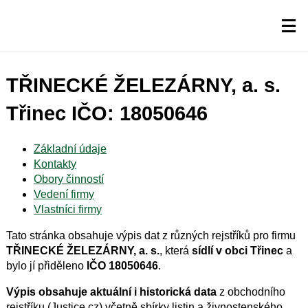
TŘINECKÉ ŽELEZÁRNY, a. s.
Třinec IČO: 18050646
Základní údaje
Kontakty
Obory činností
Vedení firmy
Vlastníci firmy
Tato stránka obsahuje výpis dat z různých rejstříků pro firmu
TŘINECKÉ ŽELEZÁRNY, a. s.
, která
sídlí v obci Třinec
a
bylo jí přiděleno
IČO 18050646
.
Výpis obsahuje aktuální i historická data
z obchodního
rejstříku (Justice.cz) včetně sbírky listin a živnostenského