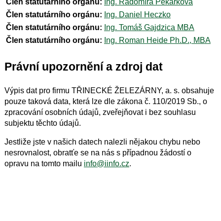
Člen statutárního orgánu:
Ing. Radomíra Pekárková
Člen statutárního orgánu:
Ing. Daniel Heczko
Člen statutárního orgánu:
Ing. Tomáš Gajdzica MBA
Člen statutárního orgánu:
Ing. Roman Heide Ph.D., MBA
Právní upozornění a zdroj dat
Výpis dat pro firmu TŘINECKÉ ŽELEZÁRNY, a. s. obsahuje
pouze taková data, která lze dle zákona č. 110/2019 Sb., o
zpracování osobních údajů, zveřejňovat i bez souhlasu
subjektu těchto údajů.
Jestliže jste v našich datech nalezli nějakou chybu nebo
nesrovnalost, obratťe se na nás s případnou žádostí o
opravu na tomto mailu
info@iinfo.cz
.