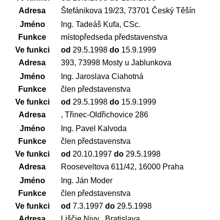
Adresa
Štefánikova 19/23, 73701 Český Těšín
Jméno
Ing. Tadeáš Kufa, CSc.
Funkce
místopředseda představenstva
Ve funkci
od
29.5.1998
do
15.9.1999
Adresa
393, 73998 Mosty u Jablunkova
Jméno
Ing. Jaroslava Ciahotná
Funkce
člen představenstva
Ve funkci
od
29.5.1998
do
15.9.1999
Adresa
, Třinec-Oldřichovice 286
Jméno
Ing. Pavel Kalvoda
Funkce
člen představenstva
Ve funkci
od
20.10.1997
do
29.5.1998
Adresa
Rooseveltova 611/42, 16000 Praha
Jméno
Ing. Ján Moder
Funkce
člen představenstva
Ve funkci
od
7.3.1997
do
29.5.1998
Adresa
Liščie Nivy , Bratislava