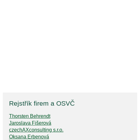
Rejstřík firem a OSVČ
Thorsten Behrendt
Jaroslava Fišerová
czechAXconsulting s.r.o.
Oksana Erbenová