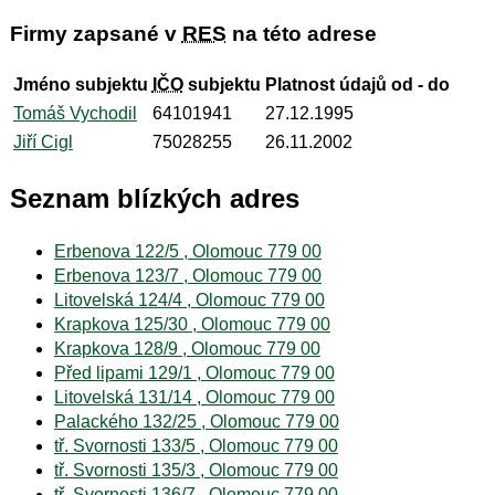
Firmy zapsané v
RES
na této adrese
Jméno subjektu
IČO
subjektu
Platnost údajů od - do
Tomáš Vychodil
64101941
27.12.1995
Jiří Cigl
75028255
26.11.2002
Seznam blízkých adres
Erbenova 122/5 , Olomouc 779 00
Erbenova 123/7 , Olomouc 779 00
Litovelská 124/4 , Olomouc 779 00
Krapkova 125/30 , Olomouc 779 00
Krapkova 128/9 , Olomouc 779 00
Před lipami 129/1 , Olomouc 779 00
Litovelská 131/14 , Olomouc 779 00
Palackého 132/25 , Olomouc 779 00
tř. Svornosti 133/5 , Olomouc 779 00
tř. Svornosti 135/3 , Olomouc 779 00
tř. Svornosti 136/7 , Olomouc 779 00