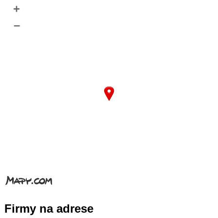
+
–
Firmy na adrese