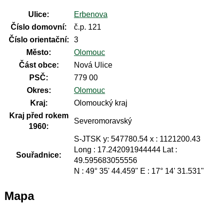
Ulice:
Erbenova
Číslo domovní:
č.p. 121
Číslo orientační:
3
Město:
Olomouc
Část obce:
Nová Ulice
PSČ:
779 00
Okres:
Olomouc
Kraj:
Olomoucký kraj
Kraj před rokem
Severomoravský
1960:
S-JTSK y: 547780.54 x : 1121200.43
Long : 17.242091944444 Lat :
Souřadnice:
49.595683055556
N : 49° 35' 44.459" E : 17° 14' 31.531"
Mapa