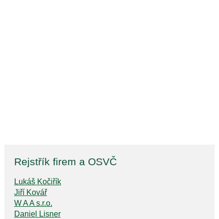
Rejstřík firem a OSVČ
Lukáš Kočiřík
Jiří Kovář
W A A s.r.o.
Daniel Lisner