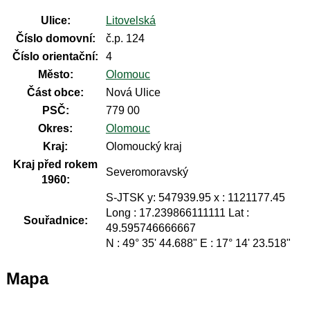
Ulice:
Litovelská
Číslo domovní:
č.p. 124
Číslo orientační:
4
Město:
Olomouc
Část obce:
Nová Ulice
PSČ:
779 00
Okres:
Olomouc
Kraj:
Olomoucký kraj
Kraj před rokem
Severomoravský
1960:
S-JTSK y: 547939.95 x : 1121177.45
Long : 17.239866111111 Lat :
Souřadnice:
49.595746666667
N : 49° 35' 44.688" E : 17° 14' 23.518"
Mapa