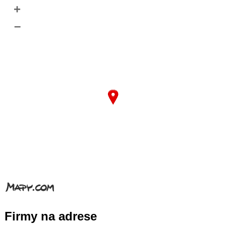
+
–
Firmy na adrese