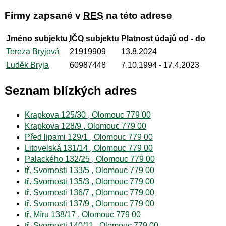
Firmy zapsané v
RES
na této adrese
Jméno subjektu
IČO
subjektu
Platnost údajů od - do
Tereza Bryjová
21919909
13.8.2024
Luděk Bryja
60987448
7.10.1994
- 17.4.2023
Seznam blízkých adres
Krapkova 125/30 , Olomouc 779 00
Krapkova 128/9 , Olomouc 779 00
Před lipami 129/1 , Olomouc 779 00
Litovelská 131/14 , Olomouc 779 00
Palackého 132/25 , Olomouc 779 00
tř. Svornosti 133/5 , Olomouc 779 00
tř. Svornosti 135/3 , Olomouc 779 00
tř. Svornosti 136/7 , Olomouc 779 00
tř. Svornosti 137/9 , Olomouc 779 00
tř. Míru 138/17 , Olomouc 779 00
tř. Svornosti 140/11 , Olomouc 779 00