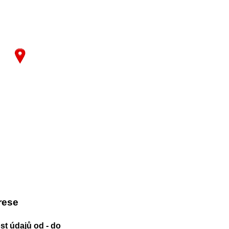
rese
st údajů od - do