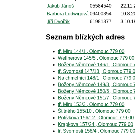
Jakub Jánoš
05584540
22.11.
Barbora Ludwigová
09400354
10.8.2
Jiří Dvořák
61981877
3.10.1
Seznam blízkých adres
tř. Míru 144/1 , Olomouc 779 00
Wellnerova 145/5 , Olomouc 779 00
Boženy Němcové 146/1 , Olomouc 
tř. Svornosti 147/13 , Olomouc 779 
Na chmelnici 148/1 , Olomouc 779 
Boženy Němcové 149/3 , Olomouc 
Boženy Němcové 150/5 , Olomouc 
Boženy Němcové 151/7 , Olomouc 
tř. Míru 153/3 , Olomouc 779 00
Štítného 155/10 , Olomouc 779 00
Polívkova 156/12 , Olomouc 779 00
Krapkova 157/24 , Olomouc 779 00
tř. Svornosti 158/4 , Olomouc 779 0