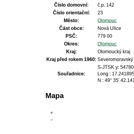
Číslo domovní:
č.p. 142
Číslo orientační:
23
Město:
Olomouc
Část obce:
Nová Ulice
PSČ:
779 00
Okres:
Olomouc
Kraj:
Olomoucký kraj
Kraj před rokem 1960:
Severomoravský
S-JTSK y: 54780
Souřadnice:
Long : 17.24189
N : 49° 35' 42.14
Mapa
+
–