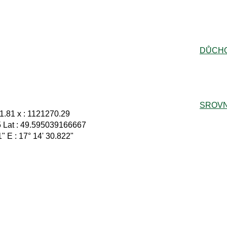
DŮCH
SROVN
1.81 x : 1121270.29
5 Lat : 49.595039166667
1" E : 17° 14' 30.822"