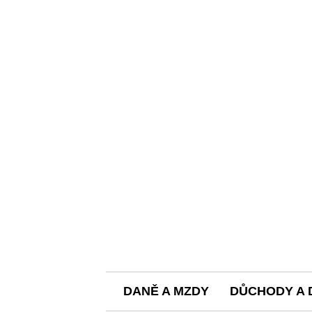
DANĚ A MZDY
DŮCHODY A 