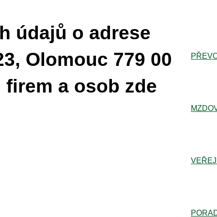
h údajů o adrese
23, Olomouc 779 00
PŘEVO
 firem a osob zde
MZDOV
VEŘEJ
PORA