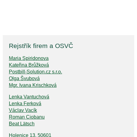
Rejstřík firem a OSVČ
Maria Spiridonova
Kateřina Brůžková
Postbill-Solution.cz s.r.o.
Olga Švubová
Mgr. Ivana Krischková
Lenka Vantuchová
Lenka Ferková
Václav Vacík
Roman Ciobanu
Beat Lätsch
Holenice 13, 50601