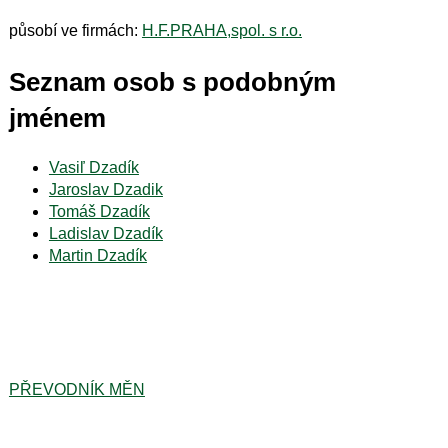
působí ve firmách:
H.F.PRAHA,spol. s r.o.
Seznam osob s podobným
jménem
Vasiľ Dzadík
Jaroslav Dzadik
Tomáš Dzadík
Ladislav Dzadík
Martin Dzadík
PŘEVODNÍK MĚN