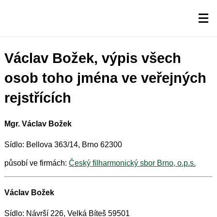
Václav Božek, výpis všech
osob toho jména ve veřejných
rejstřících
Mgr. Václav Božek
Sídlo: Bellova 363/14, Brno 62300
působí ve firmách:
Český filharmonický sbor Brno, o.p.s.
Václav Božek
Sídlo: Návrší 226, Velká Bíteš 59501