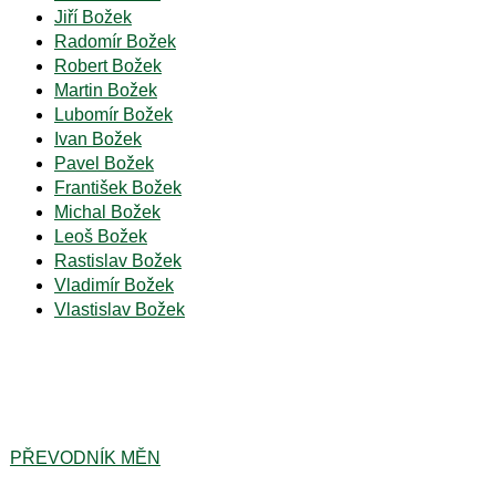
Jiří Božek
Radomír Božek
Robert Božek
Martin Božek
Lubomír Božek
Ivan Božek
Pavel Božek
František Božek
Michal Božek
Leoš Božek
Rastislav Božek
Vladimír Božek
Vlastislav Božek
PŘEVODNÍK MĚN