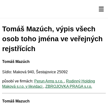
Tomáš Mazúch, výpis všech
osob toho jména ve veřejných
rejstřících
Tomáš Mazúch
Sídlo: Maková 940, Šestajovice 25092
působí ve firmách:
Perun Arms s.r.o.
,
Rodinný Holding
Maková s.r.o. v likvidaci
,
ZBROJOVKA PRAGA s.r.o.
Tomáš Mazuch