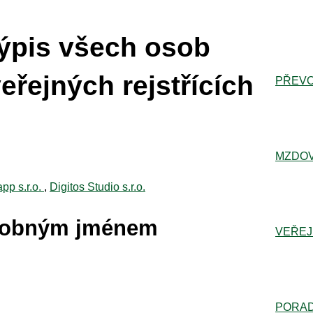
ýpis všech osob
eřejných rejstřících
PŘEVO
MZDOV
app s.r.o.
,
Digitos Studio s.r.o.
dobným jménem
VEŘEJ
PORA