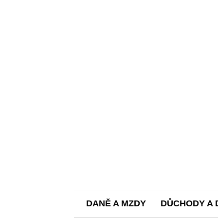
DANĚ A MZDY
DŮCHODY A 