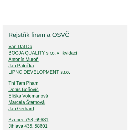
Rejstřík firem a OSVČ
Van Dat Do
BOGJA QUALITY s.r.o. v likvidaci
Antonín Muroň
Jan Patočka
LIPNO DEVELOPMENT s.r.o.
Thi Tam Pham
Denis Beňovič
Eliška Volemanová
Marcela Šternová
Jan Gerhard
Bzenec 758, 69681
Jihlava 435, 58601