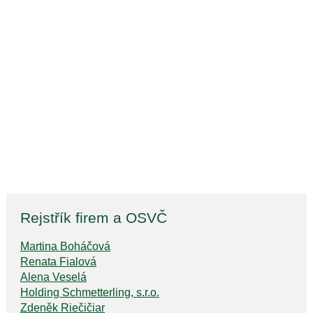
Rejstřík firem a OSVČ
Martina Boháčová
Renata Fialová
Alena Veselá
Holding Schmetterling, s.r.o.
Zdeněk Riečičiar