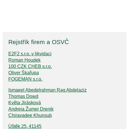
Rejstřík firem a OSVČ
E2F2 s.r.o. v likvidaci
Roman Houdek
100 CZK CHEB s.r.o.
Oliver Škařupa
FOGEMAN s.r.o.
Ismaeel Abedelrahman Rag Abdelaziz
Thomas Dowd
Květa Jirásková
Andreja Žumer Drenik
Chiravadee Khunsub
Úštěk 25, 41145