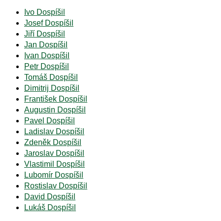
Ivo Dospíšil
Josef Dospíšil
Jiří Dospíšil
Jan Dospíšil
Ivan Dospíšil
Petr Dospíšil
Tomáš Dospíšil
Dimitrij Dospíšil
František Dospíšil
Augustin Dospíšil
Pavel Dospíšil
Ladislav Dospíšil
Zdeněk Dospíšil
Jaroslav Dospíšil
Vlastimil Dospíšil
Lubomír Dospíšil
Rostislav Dospíšil
David Dospíšil
Lukáš Dospíšil