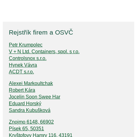
Rejstřík firem a OSVČ
Petr Krumpolec
V + N Ltd. Containers, spol. s r.o.
Controlsnox s.r.o.
Hynek Vávra
ACDT s.r.o.
Alexei Markoultchak
Robert Kára
Jocelin Soon Swee Har
Eduard Horský
Sandra Kubušková
Znojmo 6148, 66902
Písek 65, 50351
Kryštofovy Hamry 116, 43191