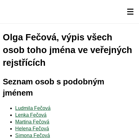
Olga Fečová, výpis všech
osob toho jména ve veřejných
rejstřících
Seznam osob s podobným
jménem
Ludmila Fečová
Lenka Fečová
Martina Fečová
Helena Fečová
Simona Fečová