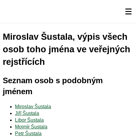
Miroslav Šustala, výpis všech
osob toho jména ve veřejných
rejstřících
Seznam osob s podobným
jménem
Miroslav Šustala
Jiří Šustala
Libor Šustala
Mojmír Šustala
Petr Šustala