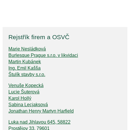
Rejstřík firem a OSVČ
Marie Nesládková
Burlesque Prague s.r.o. v likvidaci
Martin Kubánek
Ing. Emil Kašša
Štulík stavby s.r.o.
Venuše Kopecká
Lucie Šuterová
Karol Hollý
Sabina Lecjaksová
Jonathan Henry Martyn Harfield
Luka nad Jihlavou 645, 58822
Prostějov 33, 79601