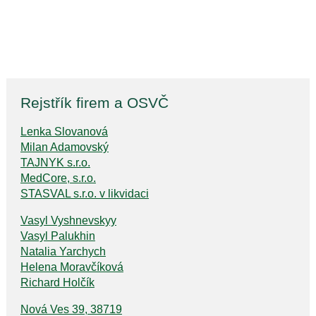
Rejstřík firem a OSVČ
Lenka Slovanová
Milan Adamovský
TAJNYK s.r.o.
MedCore, s.r.o.
STASVAL s.r.o. v likvidaci
Vasyl Vyshnevskyy
Vasyl Palukhin
Natalia Yarchych
Helena Moravčíková
Richard Holčík
Nová Ves 39, 38719