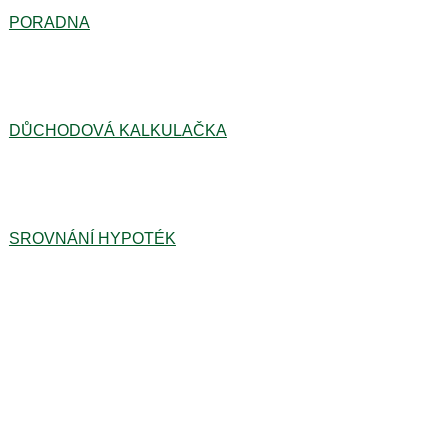
PORADNA
DŮCHODOVÁ KALKULAČKA
SROVNÁNÍ HYPOTÉK