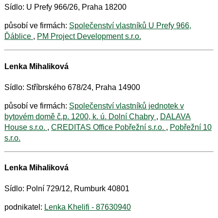
Sídlo: U Prefy 966/26, Praha 18200
působí ve firmách:
Společenství vlastníků U Prefy 966,
Ďáblice
,
PM Project Development s.r.o.
Lenka Mihaliková
Sídlo: Stříbrského 678/24, Praha 14900
působí ve firmách:
Společenství vlastníků jednotek v
bytovém domě č.p. 1200, k. ú. Dolní Chabry
,
DALAVA
House s.r.o.
,
CREDITAS Office Pobřežní s.r.o.
,
Pobřežní 10
s.r.o.
Lenka Mihaliková
Sídlo: Polní 729/12, Rumburk 40801
podnikatel:
Lenka Khelifi - 87630940