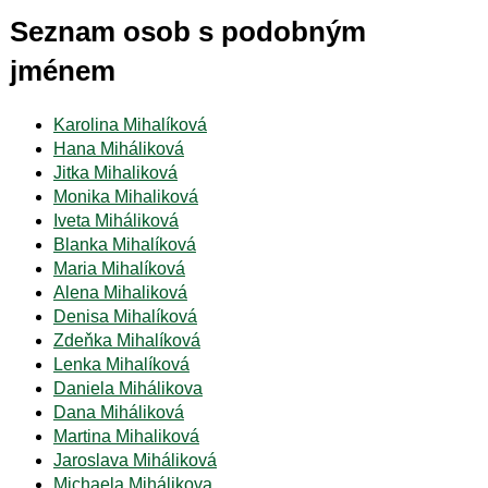
Seznam osob s podobným
jménem
Karolina Mihalíková
Hana Miháliková
Jitka Mihaliková
Monika Mihaliková
Iveta Miháliková
Blanka Mihalíková
Maria Mihalíková
Alena Mihaliková
Denisa Mihalíková
Zdeňka Mihalíková
Lenka Mihalíková
Daniela Mihálikova
Dana Miháliková
Martina Mihaliková
Jaroslava Miháliková
Michaela Mihálikova