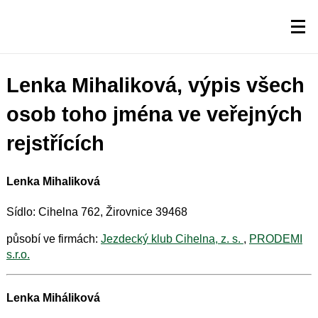
Lenka Mihaliková, výpis všech
osob toho jména ve veřejných
rejstřících
Lenka Mihaliková
Sídlo: Cihelna 762, Žirovnice 39468
působí ve firmách:
Jezdecký klub Cihelna, z. s.
,
PRODEMI
s.r.o.
Lenka Miháliková