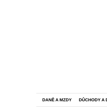
DANĚ A MZDY
DŮCHODY A 