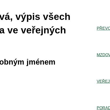
á, výpis všech
a ve veřejných
PŘEVO
MZDOV
dobným jménem
VEŘEJ
PORA