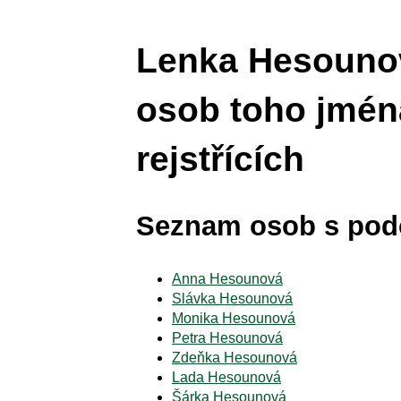
Lenka Hesounov
osob toho jmén
rejstřících
Seznam osob s po
Anna Hesounová
Slávka Hesounová
Monika Hesounová
Petra Hesounová
Zdeňka Hesounová
Lada Hesounová
Šárka Hesounová