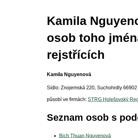
Kamila Nguyeno
osob toho jmén
rejstřících
Kamila Nguyenová
Sídlo: Znojemská 220, Suchohrdly 66902
působí ve firmách:
STRG Holešovský Regi
Seznam osob s po
Bich Thuan Nguyenová