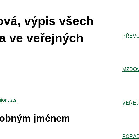
vá, výpis všech
a ve veřejných
PŘEVO
MZDOV
on, z.s.
VEŘEJ
dobným jménem
PORA