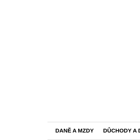
DANĚ A MZDY
DŮCHODY A 