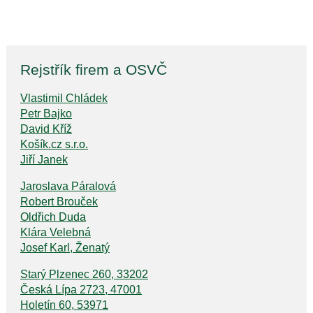
Rejstřík firem a OSVČ
Vlastimil Chládek
Petr Bajko
David Kříž
Košík.cz s.r.o.
Jiří Janek
Jaroslava Páralová
Robert Brouček
Oldřich Duda
Klára Velebná
Josef Karl, Ženatý
Starý Plzenec 260, 33202
Česká Lípa 2723, 47001
Holetín 60, 53971