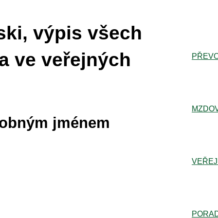
ki, výpis všech
a ve veřejných
PŘEVO
MZDOV
dobným jménem
VEŘEJ
PORA