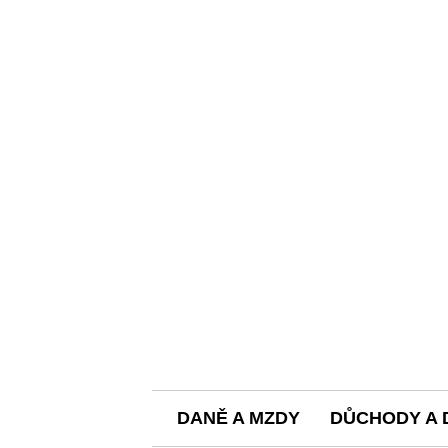
DANĚ A MZDY
DŮCHODY A 