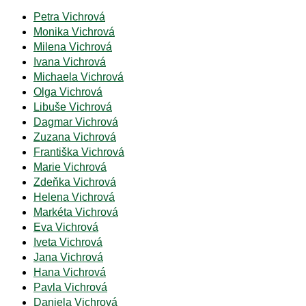
Petra Vichrová
Monika Vichrová
Milena Vichrová
Ivana Vichrová
Michaela Vichrová
Olga Vichrová
Libuše Vichrová
Dagmar Vichrová
Zuzana Vichrová
Františka Vichrová
Marie Vichrová
Zdeňka Vichrová
Helena Vichrová
Markéta Vichrová
Eva Vichrová
Iveta Vichrová
Jana Vichrová
Hana Vichrová
Pavla Vichrová
Daniela Vichrová