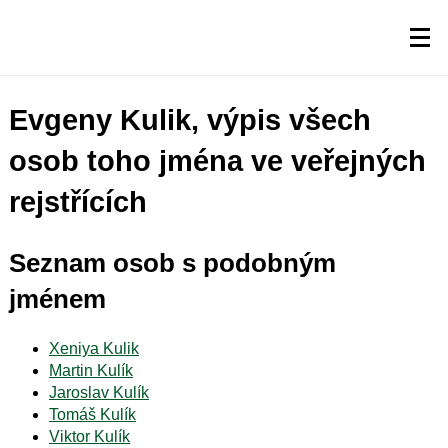
Evgeny Kulik, výpis všech
osob toho jména ve veřejných
rejstřících
Seznam osob s podobným
jménem
Xeniya Kulik
Martin Kulík
Jaroslav Kulík
Tomáš Kulík
Viktor Kulík