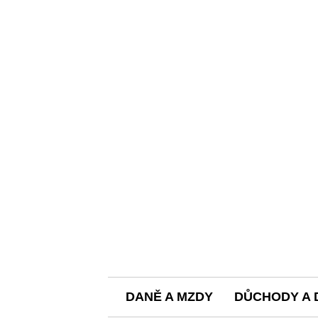
DANĚ A MZDY
DŮCHODY A 