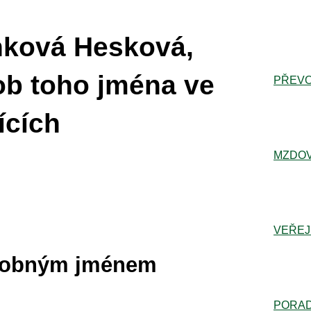
nková Hesková,
ob toho jména ve
PŘEVO
ících
MZDOV
VEŘEJ
dobným jménem
PORA