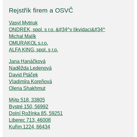
Rejstřík firem a OSVČ
Vasyl Mytriuk
ONDREK, spol. s r.o. &#34^v likvidaci&#34^
Michal Malík
OMURAKOL s.r.o.
ALFA KING, spol. s r.o.
Jana Hanáčková
Naděžda Ledenová
David Ptáček
Vladimíra Koreňová
Olena Shakhmut
Mýto 518, 33805
Bystré 150, 56992
Dolní Rožínka 85, 59251
Liberec 713, 46008
Kuřim 1224, 66434