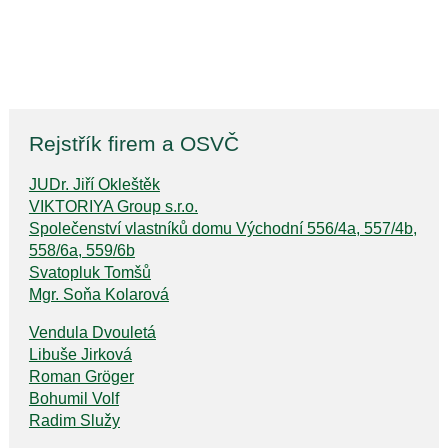
Rejstřík firem a OSVČ
JUDr. Jiří Okleštěk
VIKTORIYA Group s.r.o.
Společenství vlastníků domu Východní 556/4a, 557/4b,
558/6a, 559/6b
Svatopluk Tomšů
Mgr. Soňa Kolarová
Vendula Dvouletá
Libuše Jirková
Roman Gröger
Bohumil Volf
Radim Služy