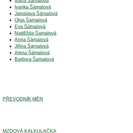
Ivana Šámalová
Ivanka Šámalová
Jaroslava Šámalová
Olga Šámalová
Eva Šámalová
Naděžda Šamalová
Anna Šámalová
Jiřina Šámalová
Alena Šámalová
Barbora Šamalová
PŘEVODNÍK MĚN
MZDOVÁ KALKULAČKA