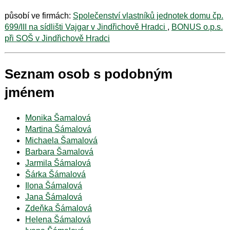
působí ve firmách:
Společenství vlastníků jednotek domu čp.
699/III na sídlišti Vajgar v Jindřichově Hradci
,
BONUS o.p.s.
při SOŠ v Jindřichově Hradci
Seznam osob s podobným
jménem
Monika Šamalová
Martina Šámalová
Michaela Šamalová
Barbara Šamalová
Jarmila Šámalová
Šárka Šámalová
Ilona Šámalová
Jana Šámalová
Zdeňka Šámalová
Helena Šámalová