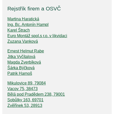
Rejstřík firem a OSVČ
Martina Haratická
Ing. Bc. Antonín Hampl
Karel Štrach
Euro Montáž spol.s r.o. v likvidaci
Zuzana Vanková
Ernest Helmut Rabe
Jitka Vyčítalová
Magda Zverbíková
Šárka Býčková
Patrik Harnoš
Mikulovice 89, 79084
Vacov 75, 38473
Bělá pod Pradědem 238, 79001
Sobůlky 163, 69701
Zvěřínek 53, 28913