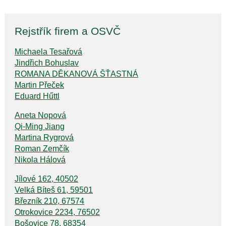
Rejstřík firem a OSVČ
Michaela Tesařová
Jindřich Bohuslav
ROMANA DĚKANOVÁ ŠŤASTNÁ
Martin Přeček
Eduard Hűttl
Aneta Nopová
Qi-Ming Jiang
Martina Rygrová
Roman Zemčík
Nikola Hálová
Jílové 162, 40502
Velká Bíteš 61, 59501
Březník 210, 67574
Otrokovice 2234, 76502
Bošovice 78, 68354