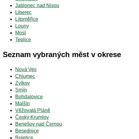
Jablonec nad Nisou
Liberec
Litoměřice
Louny
Most
Teplice
Seznam vybraných měst v okrese
Nová Ves
Chlumec
Zvíkov
Srnín
Bohdalovice
Malšín
Věžovatá Pláně
Český Krumlov
Benešov nad Černou
Besednice
Boletice