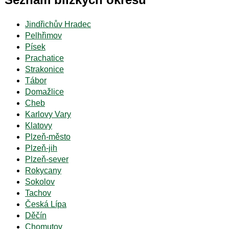
Jindřichův Hradec
Pelhřimov
Písek
Prachatice
Strakonice
Tábor
Domažlice
Cheb
Karlovy Vary
Klatovy
Plzeň-město
Plzeň-jih
Plzeň-sever
Rokycany
Sokolov
Tachov
Česká Lípa
Děčín
Chomutov