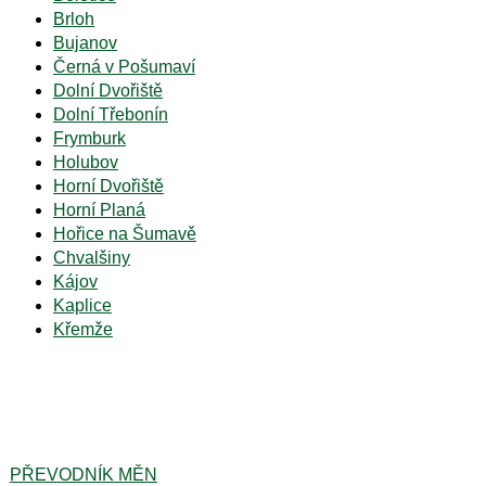
Brloh
Bujanov
Černá v Pošumaví
Dolní Dvořiště
Dolní Třebonín
Frymburk
Holubov
Horní Dvořiště
Horní Planá
Hořice na Šumavě
Chvalšiny
Kájov
Kaplice
Křemže
PŘEVODNÍK MĚN