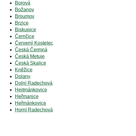
Borová
Božanov
Broumov
Brzice
Biskupice
Černčice
Červený Kostelec
Česká Čermná
Česká Metuje
Česká Skalice
Kněžice
Dolany
Dolní Radechová
Hejtmánkovice
Heřmanice
Heřmánkovice
Horní Radechová