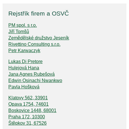
Rejstřík firem a OSVČ
PM spol. s r.o.
Jiří Tomšů
Zemědělské družstvo Jeseník
Rivettino Consulting s.r.o.
Petr Karwaczyk
Lukas Di Pretore
Hulejová Hana
Jana Agnes Rubešová
Edwin Osinachi Nwankwo
Pavla Hošková
Klatovy 562, 33901
Opava 1754, 74601
Boskovice 1448, 68001
Praha 172, 10300
Štěpkov 31, 67526