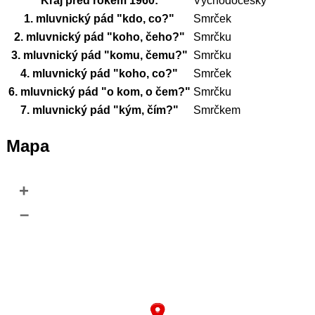
Kraj před rokem 1960:
Východočeský
1. mluvnický pád "kdo, co?"
Smrček
2. mluvnický pád "koho, čeho?"
Smrčku
3. mluvnický pád "komu, čemu?"
Smrčku
4. mluvnický pád "koho, co?"
Smrček
6. mluvnický pád "o kom, o čem?"
Smrčku
7. mluvnický pád "kým, čím?"
Smrčkem
Mapa
+
–