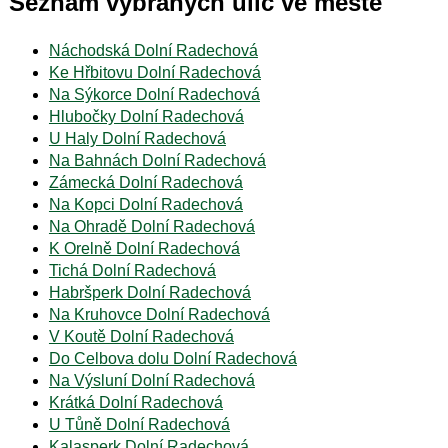
Seznam vybraných ulic ve městě
Náchodská Dolní Radechová
Ke Hřbitovu Dolní Radechová
Na Sýkorce Dolní Radechová
Hlubočky Dolní Radechová
U Haly Dolní Radechová
Na Bahnách Dolní Radechová
Zámecká Dolní Radechová
Na Kopci Dolní Radechová
Na Ohradě Dolní Radechová
K Orelně Dolní Radechová
Tichá Dolní Radechová
Habršperk Dolní Radechová
Na Kruhovce Dolní Radechová
V Koutě Dolní Radechová
Do Celbova dolu Dolní Radechová
Na Výsluní Dolní Radechová
Krátká Dolní Radechová
U Tůně Dolní Radechová
Kalasperk Dolní Radechová