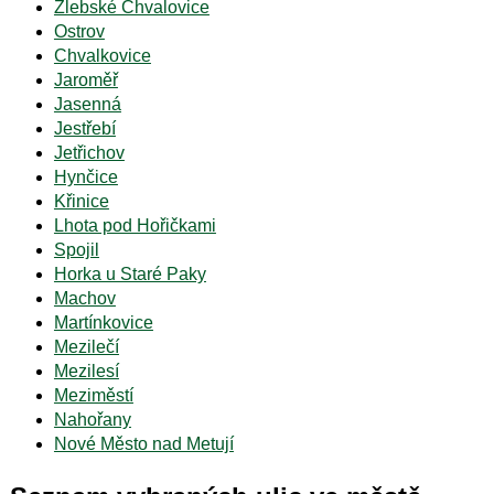
Žlebské Chvalovice
Ostrov
Chvalkovice
Jaroměř
Jasenná
Jestřebí
Jetřichov
Hynčice
Křinice
Lhota pod Hořičkami
Spojil
Horka u Staré Paky
Machov
Martínkovice
Mezilečí
Mezilesí
Meziměstí
Nahořany
Nové Město nad Metují