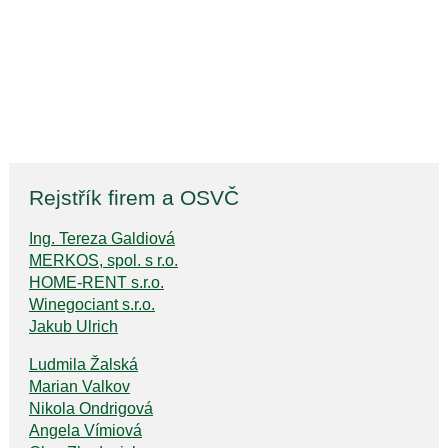
Rejstřík firem a OSVČ
Ing. Tereza Galdiová
MERKOS, spol. s r.o.
HOME-RENT s.r.o.
Winegociant s.r.o.
Jakub Ulrich
Ludmila Žalská
Marian Valkov
Nikola Ondrigová
Angela Vímiová