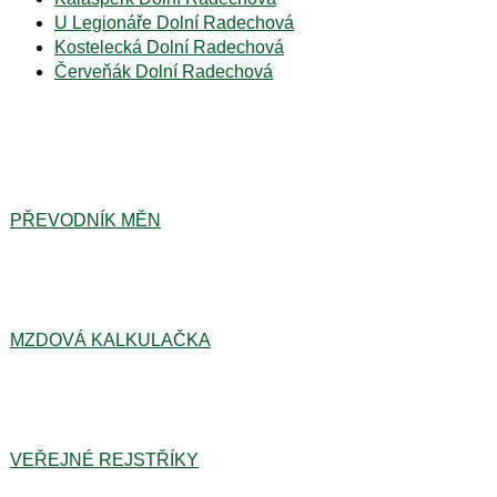
U Legionáře Dolní Radechová
Kostelecká Dolní Radechová
Červeňák Dolní Radechová
PŘEVODNÍK MĚN
MZDOVÁ KALKULAČKA
VEŘEJNÉ REJSTŘÍKY