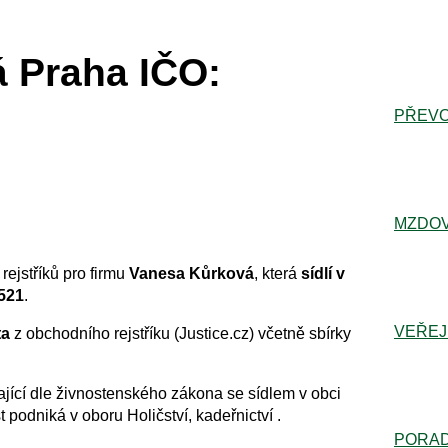
 Praha IČO:
PŘEVO
MZDOV
rejstříků pro firmu
Vanesa Kůrková
, která
sídlí v
521
.
VEŘEJ
ta
z obchodního rejstříku (Justice.cz) včetně sbírky
jící dle živnostenského zákona se sídlem v obci
 podniká v oboru Holičství, kadeřnictví .
PORA