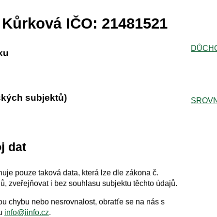
 Kůrková IČO: 21481521
DŮCH
ku
ckých subjektů)
SROVN
j dat
uje pouze taková data, která lze dle zákona č.
, zveřejňovat i bez souhlasu subjektu těchto údajů.
akou chybu nebo nesrovnalost, obratťe se na nás s
lu
info@iinfo.cz
.