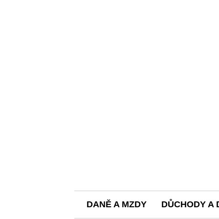
DANĚ A MZDY
DŮCHODY A 