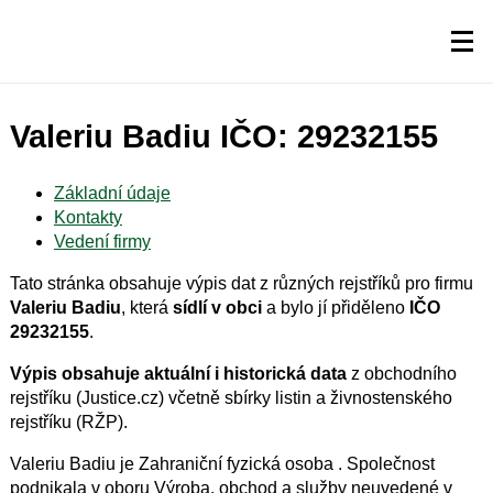
Valeriu Badiu IČO: 29232155
Základní údaje
Kontakty
Vedení firmy
Tato stránka obsahuje výpis dat z různých rejstříků pro firmu
Valeriu Badiu
, která
sídlí v obci
a bylo jí přiděleno
IČO
29232155
.
Výpis obsahuje aktuální i historická data
z obchodního
rejstříku (Justice.cz) včetně sbírky listin a živnostenského
rejstříku (RŽP).
Valeriu Badiu je Zahraniční fyzická osoba . Společnost
podnikala v oboru Výroba, obchod a služby neuvedené v