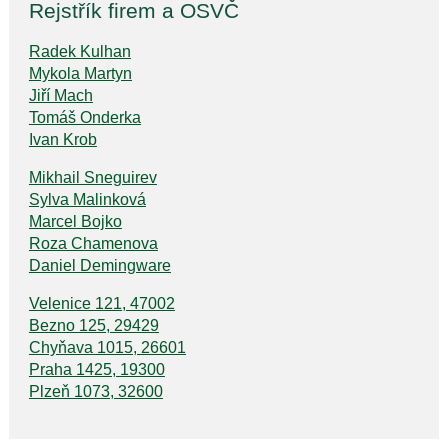
Rejstřík firem a OSVČ
Radek Kulhan
Mykola Martyn
Jiří Mach
Tomáš Onderka
Ivan Krob
Mikhail Sneguirev
Sylva Malinková
Marcel Bojko
Roza Chamenova
Daniel Demingware
Velenice 121, 47002
Bezno 125, 29429
Chyňava 1015, 26601
Praha 1425, 19300
Plzeň 1073, 32600