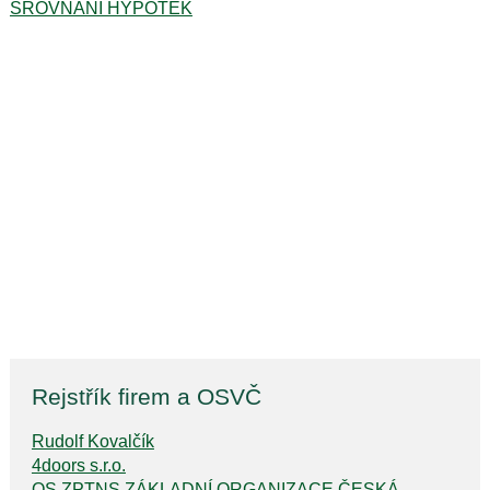
SROVNÁNÍ HYPOTÉK
Rejstřík firem a OSVČ
Rudolf Kovalčík
4doors s.r.o.
OS ZPTNS ZÁKLADNÍ ORGANIZACE ČESKÁ