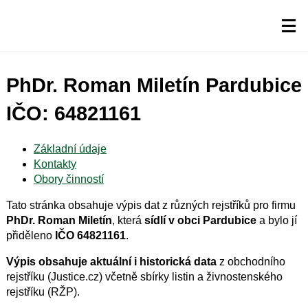
PhDr. Roman Miletín Pardubice
IČO: 64821161
Základní údaje
Kontakty
Obory činností
Tato stránka obsahuje výpis dat z různých rejstříků pro firmu
PhDr. Roman Miletín
, která
sídlí v obci Pardubice
a bylo jí
přiděleno
IČO 64821161
.
Výpis obsahuje aktuální i historická data
z obchodního
rejstříku (Justice.cz) včetně sbírky listin a živnostenského
rejstříku (RŽP).