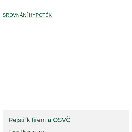
SROVNÁNÍ HYPOTÉK
Rejstřík firem a OSVČ
Forest living s.r.o.