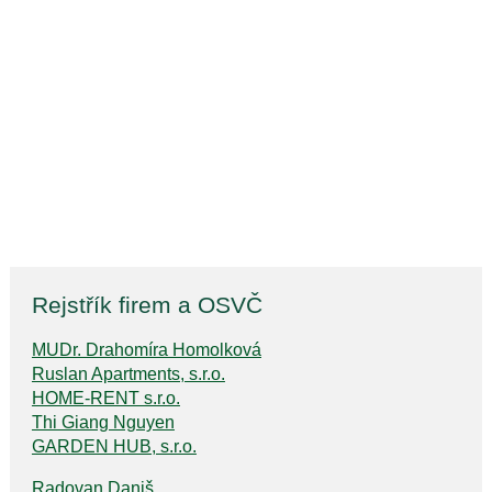
Rejstřík firem a OSVČ
MUDr. Drahomíra Homolková
Ruslan Apartments, s.r.o.
HOME-RENT s.r.o.
Thi Giang Nguyen
GARDEN HUB, s.r.o.
Radovan Daniš