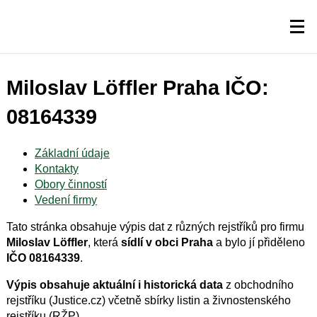
Miloslav Löffler Praha IČO:
08164339
Základní údaje
Kontakty
Obory činností
Vedení firmy
Tato stránka obsahuje výpis dat z různých rejstříků pro firmu
Miloslav Löffler
, která
sídlí v obci Praha
a bylo jí přiděleno
IČO 08164339
.
Výpis obsahuje aktuální i historická data
z obchodního
rejstříku (Justice.cz) včetně sbírky listin a živnostenského
rejstříku (RŽP).