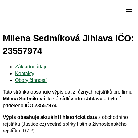
Milena Sedmíková Jihlava IČO:
23557974
Základní údaje
Kontakty
Obory činností
Tato stránka obsahuje výpis dat z různých rejstříků pro firmu
Milena Sedmíková
, která
sídlí v obci Jihlava
a bylo jí
přiděleno
IČO 23557974
.
Výpis obsahuje aktuální i historická data
z obchodního
rejstříku (Justice.cz) včetně sbírky listin a živnostenského
rejstříku (RŽP).