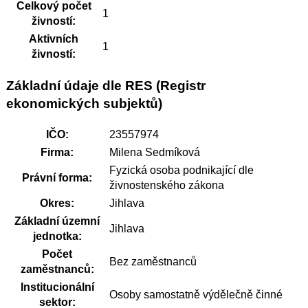
Celkový počet
1
živností:
Aktivních
1
živností:
Základní údaje dle RES (Registr
ekonomických subjektů)
IČO:
23557974
Firma:
Milena Sedmíková
Fyzická osoba podnikající dle
Právní forma:
živnostenského zákona
Okres:
Jihlava
Základní územní
Jihlava
jednotka:
Počet
Bez zaměstnanců
zaměstnanců:
Institucionální
Osoby samostatně výdělečně činné
sektor: