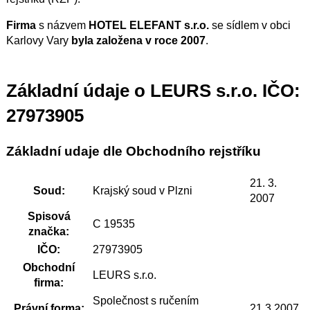
Firma
s názvem
HOTEL ELEFANT s.r.o.
se sídlem v obci
Karlovy Vary
byla založena v roce 2007
.
Základní údaje o LEURS s.r.o. IČO:
27973905
Základní udaje dle Obchodního rejstříku
21. 3.
Soud:
Krajský soud v Plzni
2007
Spisová
C 19535
značka:
IČO:
27973905
Obchodní
LEURS s.r.o.
firma:
Společnost s ručením
Právní forma:
21.3.2007