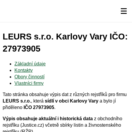
LEURS s.r.o. Karlovy Vary IČO:
27973905
Základní údaje
Kontakty
Obory činností
Vlastníci firmy
Tato stránka obsahuje výpis dat z různých rejstříků pro firmu
LEURS s.r.o.
, která
sídlí v obci Karlovy Vary
a bylo jí
přiděleno
IČO 27973905
.
Výpis obsahuje aktuální i historická data
z obchodního
rejstříku (Justice.cz) včetně sbírky listin a živnostenského
rejstříku (RŽP).