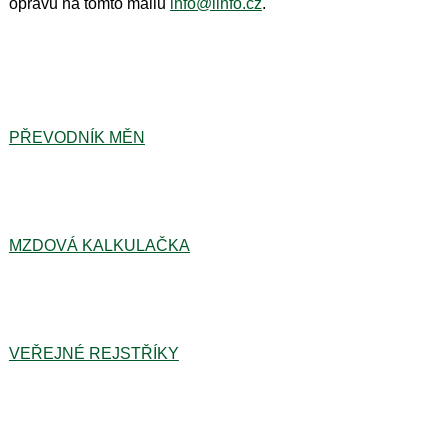
opravu na tomto mailu
info@iinfo.cz
.
PŘEVODNÍK MĚN
MZDOVÁ KALKULAČKA
VEŘEJNÉ REJSTŘÍKY