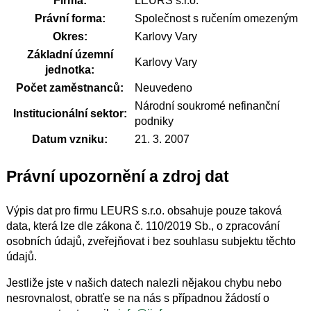
Firma:
LEURS s.r.o.
Právní forma:
Společnost s ručením omezeným
Okres:
Karlovy Vary
Základní územní
Karlovy Vary
jednotka:
Počet zaměstnanců:
Neuvedeno
Národní soukromé nefinanční
Institucionální sektor:
podniky
Datum vzniku:
21. 3. 2007
Právní upozornění a zdroj dat
Výpis dat pro firmu LEURS s.r.o. obsahuje pouze taková
data, která lze dle zákona č. 110/2019 Sb., o zpracování
osobních údajů, zveřejňovat i bez souhlasu subjektu těchto
údajů.
Jestliže jste v našich datech nalezli nějakou chybu nebo
nesrovnalost, obratťe se na nás s případnou žádostí o