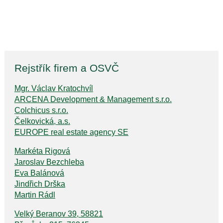
Rejstřík firem a OSVČ
Mgr. Václav Kratochvíl
ARCENA Development & Management s.r.o.
Colchicus s.r.o.
Čelkovická, a.s.
EUROPE real estate agency SE
Markéta Rigová
Jaroslav Bezchleba
Eva Balánová
Jindřich Drška
Martin Rádl
Velký Beranov 39, 58821