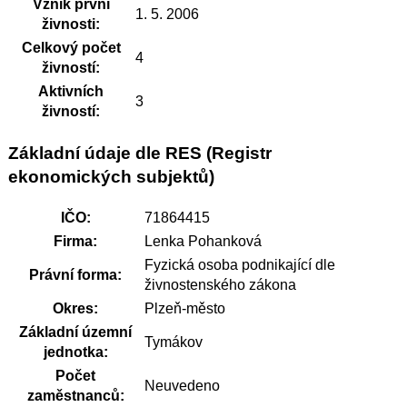
Vznik první
1. 5. 2006
živnosti:
Celkový počet
4
živností:
Aktivních
3
živností:
Základní údaje dle RES (Registr
ekonomických subjektů)
IČO:
71864415
Firma:
Lenka Pohanková
Fyzická osoba podnikající dle
Právní forma:
živnostenského zákona
Okres:
Plzeň-město
Základní územní
Tymákov
jednotka:
Počet
Neuvedeno
zaměstnanců: