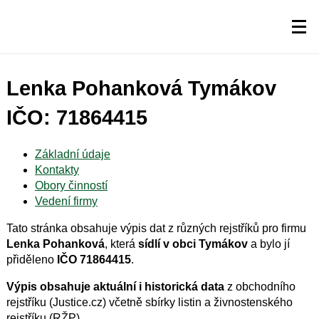
Lenka Pohanková Tymákov
IČO: 71864415
Základní údaje
Kontakty
Obory činností
Vedení firmy
Tato stránka obsahuje výpis dat z různých rejstříků pro firmu
Lenka Pohanková
, která
sídlí v obci Tymákov
a bylo jí
přiděleno
IČO 71864415
.
Výpis obsahuje aktuální i historická data
z obchodního
rejstříku (Justice.cz) včetně sbírky listin a živnostenského
rejstříku (RŽP).