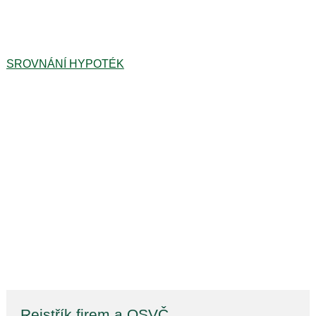
SROVNÁNÍ HYPOTÉK
Rejstřík firem a OSVČ