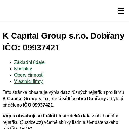
K Capital Group s.r.o. Dobřany
IČO: 09937421
Základní údaje
Kontakty
Obory činností
Vlastníci firmy
Tato stránka obsahuje výpis dat z různých rejstříků pro firmu
K Capital Group s.r.o.
, která
sídlí v obci Dobřany
a bylo jí
přiděleno
IČO 09937421
.
Výpis obsahuje aktuální i historická data
z obchodního
rejstříku (Justice.cz) včetně sbírky listin a živnostenského
rejstříku (RŽP).