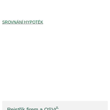
SROVNÁNÍ HYPOTÉK
Rejstřík firem a OSVČ