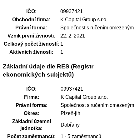
IČO:
09937421
Obchodní firma:
K Capital Group s.r.o.
Právní forma:
Společnost s ručením omezeným
Vznik první živnosti:
22. 2. 2021
Celkový počet živností:
1
Aktivních živností:
1
Základní údaje dle RES (Registr
ekonomických subjektů)
IČO:
09937421
Firma:
K Capital Group s.r.o.
Právní forma:
Společnost s ručením omezeným
Okres:
Plzeň-jih
Základní územní
Dobřany
jednotka:
Počet zaměstnanců:
1 - 5 zaměstnanců