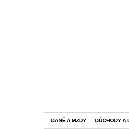
DANĚ A MZDY
DŮCHODY A 