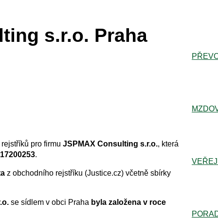
ing s.r.o. Praha
PŘEVO
MZDOV
rejstříků pro firmu
JSPMAX Consulting s.r.o.
, která
 17200253
.
VEŘEJ
ta
z obchodního rejstříku (Justice.cz) včetně sbírky
.o.
se sídlem v obci Praha
byla založena v roce
PORA