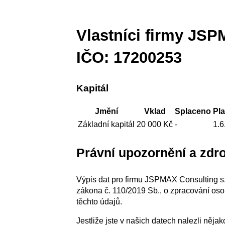
Vlastníci firmy JSP
IČO: 17200253
Kapitál
Jmění
Vklad
Splaceno
Pla
Základní kapitál
20 000 Kč
-
1.6
Právní upozornění a zdro
Výpis dat pro firmu JSPMAX Consulting s.r
zákona č. 110/2019 Sb., o zpracování oso
těchto údajů.
Jestliže jste v našich datech nalezli něj