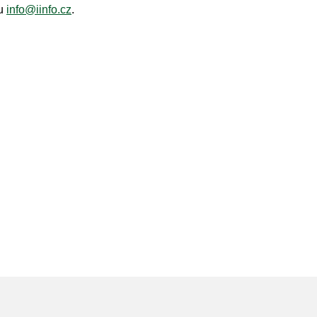
lu
info@iinfo.cz
.