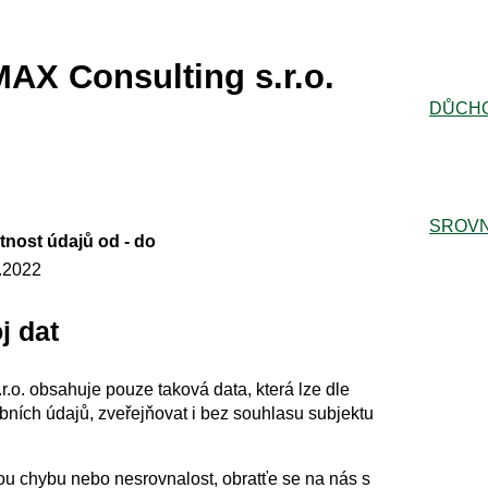
MAX Consulting s.r.o.
DŮCH
SROVN
tnost údajů od - do
.2022
j dat
.o. obsahuje pouze taková data, která lze dle
bních údajů, zveřejňovat i bez souhlasu subjektu
akou chybu nebo nesrovnalost, obratťe se na nás s